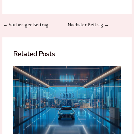
Post
←
Vorheriger Beitrag
Nächster Beitrag
→
navigation
Related Posts