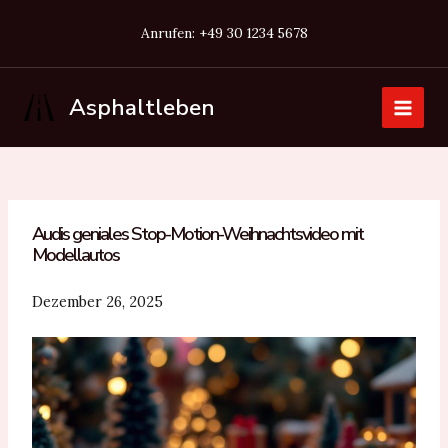
Zum
Anrufen: +49 30 1234 5678
Inhalt
springen
Asphaltleben
Main
Men
Audis geniales Stop-Motion-Weihnachtsvideo mit
Modellautos
Dezember 26, 2025